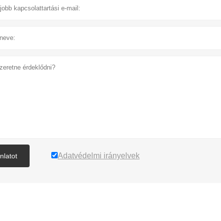
Adatvédelmi irányelvek
nlatot