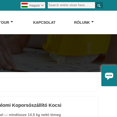

magyar

 TOUR
KAPCSOLAT
RÓLUNK

omi Koporsószállító Kocsi
tel — mindössze 14,6 kg nettó tömeg