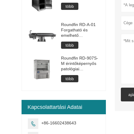
több
Roundfin RD-A-01
Forgatható és
emelhető
boncasztal
több
Roundfin RD-907S-
M érintőképernyős
patológiai
makroszkópos
több
mintafeldolgozó
állomás
ajá
Kapcsolattartási Adatai
+86-16602438643
