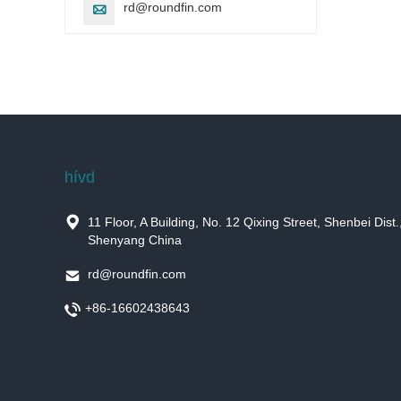
rd@roundfin.com

hívd

11 Floor, A Building, No. 12 Qixing Street, Shenbei Dist.
Shenyang China

rd@roundfin.com

+86-16602438643