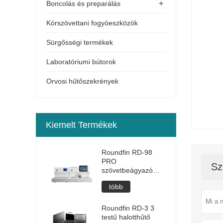
+
Boncolás és preparálás
Kórszövettani fogyóeszközök
Sürgősségi termékek
Laboratóriumi bútorok
Orvosi hűtőszekrények
Kiemelt Termékek
Roundfin RD-98
PRO
Sz
szövetbeágyazó
állomás
több
Roundfin RD-3 3
testű halotthűtő