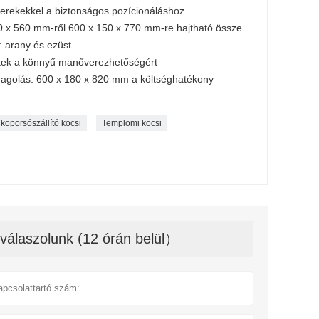
kerekekkel a biztonságos pozícionáláshoz
600 x 560 mm-ről 600 x 150 x 770 mm-re hajtható össze
: arany és ezüst
kek a könnyű manőverezhetőségért
agolás: 600 x 180 x 820 mm a költséghatékony
koporsószállító kocsi
Templomi kocsi
válaszolunk (12 órán belül）