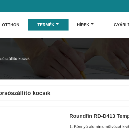
OTTHON
TERMÉK
HÍREK
GYÁRI
sószállító kocsik
rsószállító kocsik
Roundfin RD-D413 Templ
1. Könnyű alumíniumötvözet kivi