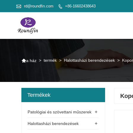

rd@roundfin.com
+86-16602438643


>
termék
>
Halottasházi berendezések
>
Kopor
a ház
Termékek
Kopo
+
Patológiai és szövettani műszerek
+
Halottasházi berendezések