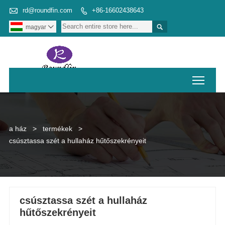

rd@roundfin.com
+86-16602438643


magyar

Toggl
a ház
>
termékek
>
csúsztassa szét a hullaház hűtőszekrényeit
csúsztassa szét a hullaház
hűtőszekrényeit