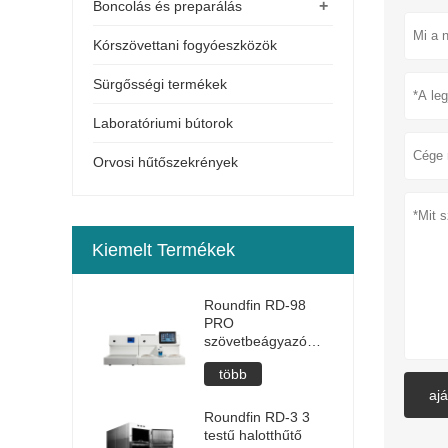
+
Boncolás és preparálás
Kórszövettani fogyóeszközök
Sürgősségi termékek
Laboratóriumi bútorok
Orvosi hűtőszekrények
Kiemelt Termékek
Roundfin RD-98
PRO
szövetbeágyazó
állomás
több
ajá
Roundfin RD-3 3
testű halotthűtő