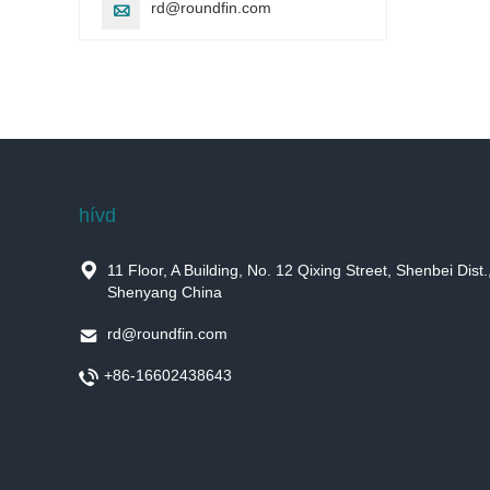
rd@roundfin.com

hívd

11 Floor, A Building, No. 12 Qixing Street, Shenbei Dist.
Shenyang China

rd@roundfin.com

+86-16602438643