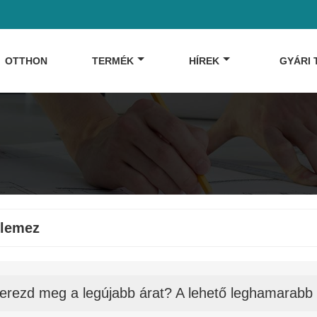
OTTHON
TERMÉK
HÍREK
GYÁRI
őlemez
erezd meg a legújabb árat? A lehető leghamarabb 