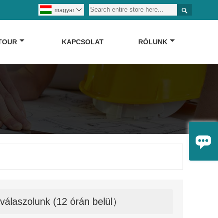

magyar

 TOUR
KAPCSOLAT
RÓLUNK

válaszolunk (12 órán belül）