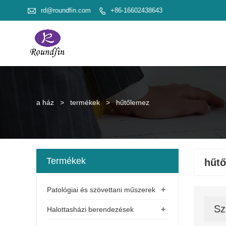

rd@roundfin.com
+86-16602438643

a ház
>
termékek
>
hűtőlemez
Termékek
hűt
+
Patológiai és szövettani műszerek
Sz
+
Halottasházi berendezések