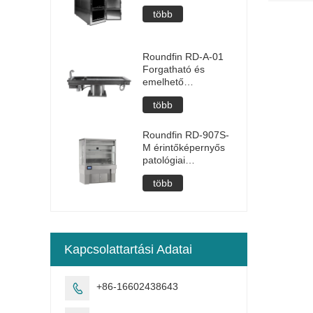
több
Roundfin RD-A-01
Forgatható és
emelhető
boncasztal
több
Roundfin RD-907S-
M érintőképernyős
patológiai
makroszkópos
több
mintafeldolgozó
állomás
Kapcsolattartási Adatai
+86-16602438643
