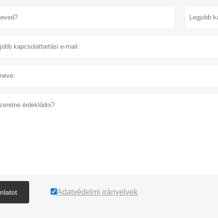
Adatvédelmi irányelvek
nlatot