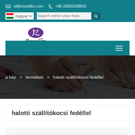

rd@roundfin.com
+86-16602438643


magyar

Toggl
a ház
>
termékek
>
halotti szállítókocsi fedéllel
halotti szállítókocsi fedéllel