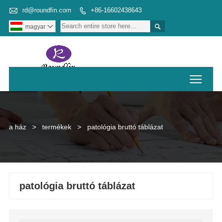

rd@roundfin.com
+86-16602438643


magyar

Toggl
a ház
>
termékek
>
patológia bruttó táblázat
patológia bruttó táblázat