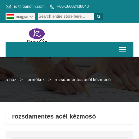

rd@roundfin.com
+86-16602438643


magyar

Toggl
a ház
>
termékek
>
rozsdamentes acél kézmosó
rozsdamentes acél kézmosó