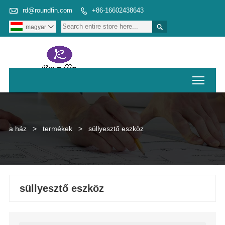

rd@roundfin.com
+86-16602438643


magyar

Toggl
a ház
>
termékek
>
süllyesztő eszköz
süllyesztő eszköz