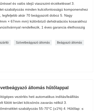
réssel és valós idejű viaszszint-érzékeléssel 3.
let-szabályozás minden kulcsfontosságú komponenshez
t, legfeljebb akár 70 beágyazott doboz 5. Nagy
80mm × 67mm mm) különböző dehidratációs kosarakhoz
anúsítvánnyal rendelkezik, 1 éves garancia élethosszig
szárító
Szövetbeágyazó állomás
Beágyazó állomás
vetbeágyazó állomás hűtőlappal
ógépes vezérlés heti automatikus indítás/leállítás
lt fűtött terület kölcsönös zavarás nélkül 3.
ós hőmérséklet-szabályozás 55-70°C (±1%) 4. Hűtőlap: ≤