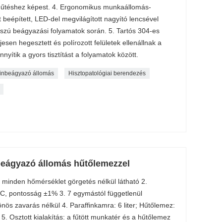
hűtéshez képest. 4. Ergonomikus munkaállomás-
t beépített, LED-del megvilágított nagyító lencsével
sszú beágyazási folyamatok során. 5. Tartós 304-es
jesen hegesztett és polírozott felületek ellenállnak a
yítik a gyors tisztítást a folyamatok között.
finbeágyazó állomás
Hisztopatológiai berendezés
eágyazó állomás hűtőlemezzel
 minden hőmérséklet görgetés nélkül látható 2.
C, pontosság ±1% 3. 7 egymástól függetlenül
nös zavarás nélkül 4. Paraffinkamra: 6 liter; Hűtőlemez:
5. Osztott kialakítás: a fűtött munkatér és a hűtőlemez