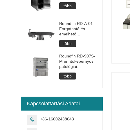
több
Roundfin RD-A-01
Forgatható és
emelhető
boncasztal
több
Roundfin RD-907S-
M érintőképernyős
patológiai
makroszkópos
több
mintafeldolgozó
állomás
Kapcsolattartási Adatai
+86-16602438643
