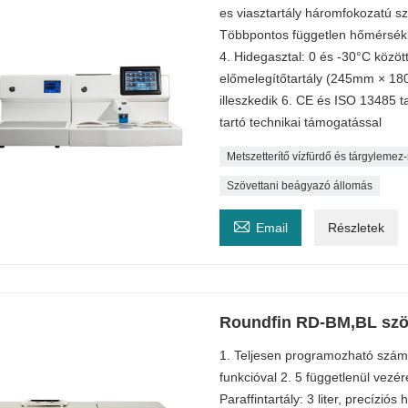
es viasztartály háromfokozatú szű
Többpontos független hőmérsék
4. Hidegasztal: 0 és -30°C közöt
előmelegítőtartály (245mm × 1
illeszkedik 6. CE és ISO 13485 t
tartó technikai támogatással
Metszetterítő vízfürdő és tárgylemez-
Szövettani beágyazó állomás

Email
Részletek
Roundfin RD-BM,BL szö
1. Teljesen programozható számít
funkcióval 2. 5 függetlenül vezére
Paraffintartály: 3 liter, precízi