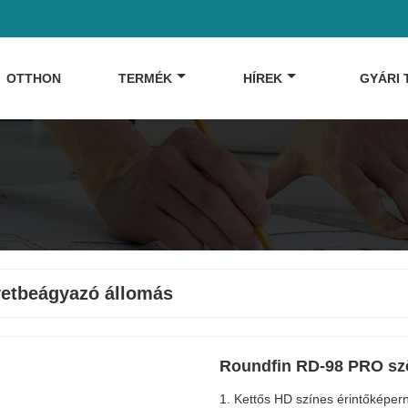
OTTHON
TERMÉK
HÍREK
GYÁRI
etbeágyazó állomás
Roundfin RD-98 PRO sz
1. Kettős HD színes érintőképern