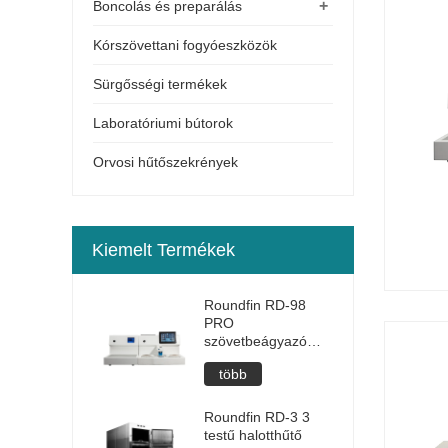
+
Boncolás és preparálás
Kórszövettani fogyóeszközök
Sürgősségi termékek
Laboratóriumi bútorok
Orvosi hűtőszekrények
Kiemelt Termékek
Roundfin RD-98
PRO
szövetbeágyazó
állomás
több
Roundfin RD-3 3
testű halotthűtő