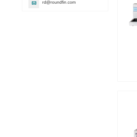
rd@roundfin.com
