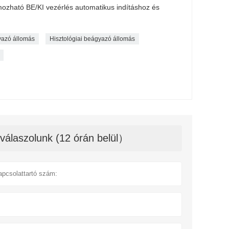
ozható BE/KI vezérlés automatikus indításhoz és
azó állomás
Hisztológiai beágyazó állomás
válaszolunk (12 órán belül）