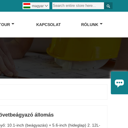

magyar

 TOUR
KAPCSOLAT
RÓLUNK

övetbeágyazó állomás
yő: 10.1-inch (beágyazás) + 5.6-inch (hideglap) 2. 12L-