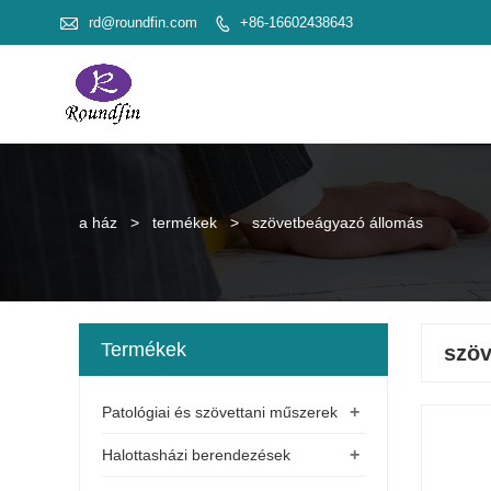

rd@roundfin.com
+86-16602438643

a ház
>
termékek
>
szövetbeágyazó állomás
Termékek
szöv
+
Patológiai és szövettani műszerek
+
Halottasházi berendezések