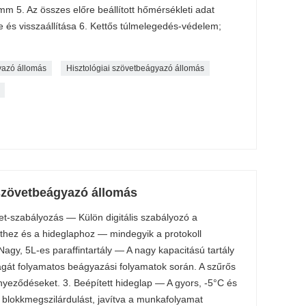
 5. Az összes előre beállított hőmérsékleti adat
és visszaállítása 6. Kettős túlmelegedés-védelem;
azó állomás
Hisztológiai szövetbeágyazó állomás
szövetbeágyazó állomás
t-szabályozás — Külön digitális szabályozó a
ethez és a hideglaphoz — mindegyik a protokoll
Nagy, 5L-es paraffintartály — A nagy kapacitású tartály
ságát folyamatos beágyazási folyamatok során. A szűrős
nyeződéseket. 3. Beépített hideglap — A gyors, -5°C és
 a blokkmegszilárdulást, javítva a munkafolyamat