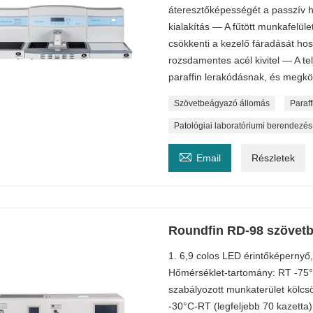
áteresztőképességét a passzív 
kialakítás — A fűtött munkafelüle
csökkenti a kezelő fáradását ho
rozsdamentes acél kivitel — A tel
paraffin lerakódásnak, és megkönn
Szövetbeágyazó állomás
Paraf
Patológiai laboratóriumi berendezés

Email
Részletek
Roundfin RD-98 szövetb
1. 6,9 colos LED érintőképernyő,
Hőmérséklet-tartomány: RT -75°
szabályozott munkaterület kölcsö
-30°C-RT (legfeljebb 70 kazetta) 