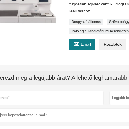
független egységként 6. Program
leállításhoz
Beágyazó állomás
Szövetbeágy
Patológiai laboratóriumi berendezés

Email
Részletek
erezd meg a legújabb árat? A lehető leghamarabb 