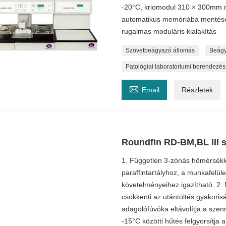
-20°C, kriomodul 310 × 300mm mm
automatikus memóriába mentése 
rugalmas moduláris kialakítás
Szövetbeágyazó állomás
Beágy
Patológiai laboratóriumi berendezés

Email
Részletek
Roundfin RD-BM,BL III 
1. Független 3-zónás hőmérsékle
paraffintartályhoz, a munkafelül
követelményeihez igazítható. 2. 
csökkenti az utántöltés gyakori
adagolófúvóka eltávolítja a szen
-15°C közötti hűtés felgyorsítja