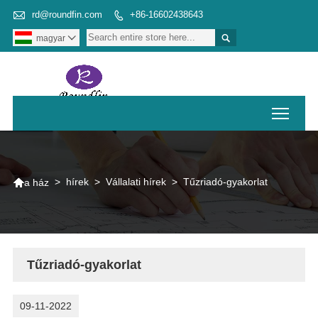

rd@roundfin.com
+86-16602438643


magyar

Toggl

>
hírek
>
Vállalati hírek
>
Tűzriadó-gyakorlat
a ház
Tűzriadó-gyakorlat
09-11-2022