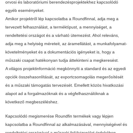
orvosi és laboratóriumi berendezésprojektekhez kapcsolódó
egyéb eseményeket.
Amikor projektről lép kapcsolatba a Roundfinnal, adja meg a
tervezett felhasználást, a terméktípust, a mennyiséget, a
rendeltetési országot és a várható ütemezést. Ahol releváns,
adja meg a helyiség méreteit, az áramellátást, a munkafolyamat-
követelményeket és a dokumentációs igényeket is, hogy a
műszaki csapat hatékonyan tudja áttekinteni a megkeresést.
A világos projektinformáció megkönnyíti a standard és az egyedi
opciók összehasonlítását, az exportcsomagolás megerősítését
és a műszaki támogatás tervezését. Emellett közös hivatkozási
alapot ad a forgalmazóknak és a végfelhasználóknak a
következő megbeszéléshez.
Kapcsolódó megismerése
Roundfin termékek
vagy
lépjen
kapcsolatba a Roundfinnal
az alkalmazásával, mennyiségével és
rendeltetési országával a műszaki felülvizsgálat érdekében.