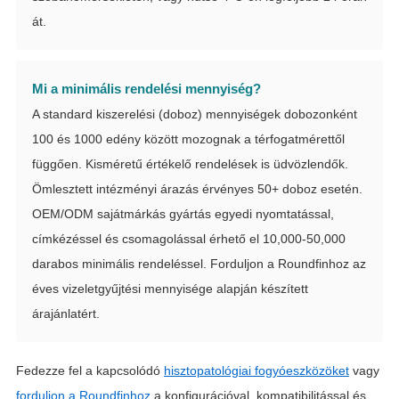
át.
Mi a minimális rendelési mennyiség?
A standard kiszerelési (doboz) mennyiségek dobozonként
100 és 1000 edény között mozognak a térfogatmérettől
függően. Kisméretű értékelő rendelések is üdvözlendők.
Ömlesztett intézményi árazás érvényes 50+ doboz esetén.
OEM/ODM sajátmárkás gyártás egyedi nyomtatással,
címkézéssel és csomagolással érhető el 10,000-50,000
darabos minimális rendeléssel. Forduljon a Roundfinhoz az
éves vizeletgyűjtési mennyisége alapján készített
árajánlatért.
Fedezze fel a kapcsolódó
hisztopatológiai fogyóeszközöket
vagy
forduljon a Roundfinhoz
a konfigurációval, kompatibilitással és