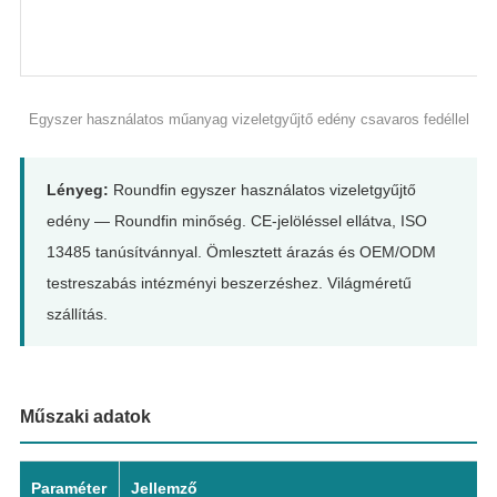
Egyszer használatos műanyag vizeletgyűjtő edény csavaros fedéllel
Lényeg:
Roundfin egyszer használatos vizeletgyűjtő
edény — Roundfin minőség. CE-jelöléssel ellátva, ISO
13485 tanúsítvánnyal. Ömlesztett árazás és OEM/ODM
testreszabás intézményi beszerzéshez. Világméretű
szállítás.
Műszaki adatok
Paraméter
Jellemző