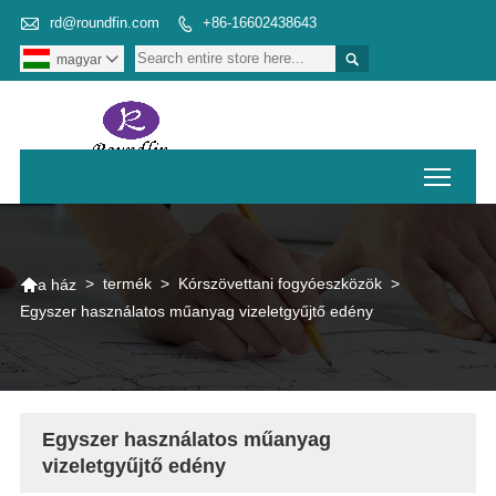

rd@roundfin.com
+86-16602438643


magyar

Toggl

>
termék
>
Kórszövettani fogyóeszközök
>
a ház
Egyszer használatos műanyag vizeletgyűjtő edény
Egyszer használatos műanyag
vizeletgyűjtő edény