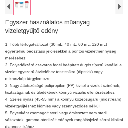
Egyszer használatos műanyag
vizeletgyűjtő edény
1. Több térfogatváltozat (30 mL, 40 mL, 60 mL, 120 mL)
egyértelmű beosztású jelölésekkel a pontos vizeletmennyiség
méréséhez
2. Folyadékzáró csavaros fedél beépített dugós típusú kanállal a
vizelet egyszerű átviteléhez tesztcsíkra (dipstick) vagy
mikroszkóp tárgylemezre
3. Nagy áttetszőségű polipropilén (PP) kivitel a vizelet színének,
tisztaságának és üledékének könnyű vizuális ellenőrzéséhez
4. Széles nyílás (45-55 mm) a könnyű középsugarú (midstream)
vizeletgyűjtéshez kiömlés vagy szennyeződés nélkül
5. Egyenként csomagolt steril vagy ömlesztett nem steril
változatok; gamma-sterilizált edények rongálásjelző zárral klinikai
diagnosztikához