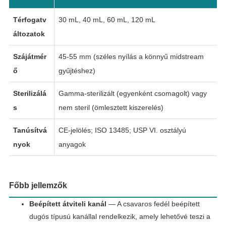
Térfogatv
30 mL, 40 mL, 60 mL, 120 mL
áltozatok
Szájátmér
45-55 mm (széles nyílás a könnyű midstream
ő
gyűjtéshez)
Sterilizálá
Gamma-sterilizált (egyenként csomagolt) vagy
s
nem steril (ömlesztett kiszerelés)
Tanúsítvá
CE-jelölés; ISO 13485; USP VI. osztályú
nyok
anyagok
Főbb jellemzők
Beépített átviteli kanál
— A csavaros fedél beépített
dugós típusú kanállal rendelkezik, amely lehetővé teszi a