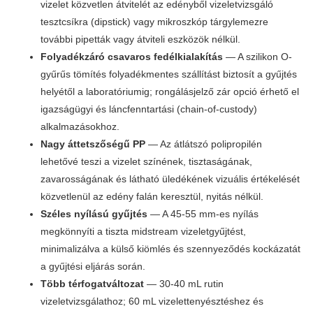
vizelet közvetlen átvitelét az edényből vizeletvizsgáló
tesztcsíkra (dipstick) vagy mikroszkóp tárgylemezre
további pipetták vagy átviteli eszközök nélkül.
Folyadékzáró csavaros fedélkialakítás
— A szilikon O-
gyűrűs tömítés folyadékmentes szállítást biztosít a gyűjtés
helyétől a laboratóriumig; rongálásjelző zár opció érhető el
igazságügyi és láncfenntartási (chain-of-custody)
alkalmazásokhoz.
Nagy áttetszőségű PP
— Az átlátszó polipropilén
lehetővé teszi a vizelet színének, tisztaságának,
zavarosságának és látható üledékének vizuális értékelését
közvetlenül az edény falán keresztül, nyitás nélkül.
Széles nyílású gyűjtés
— A 45-55 mm-es nyílás
megkönnyíti a tiszta midstream vizeletgyűjtést,
minimalizálva a külső kiömlés és szennyeződés kockázatát
a gyűjtési eljárás során.
Több térfogatváltozat
— 30-40 mL rutin
vizeletvizsgálathoz; 60 mL vizelettenyésztéshez és