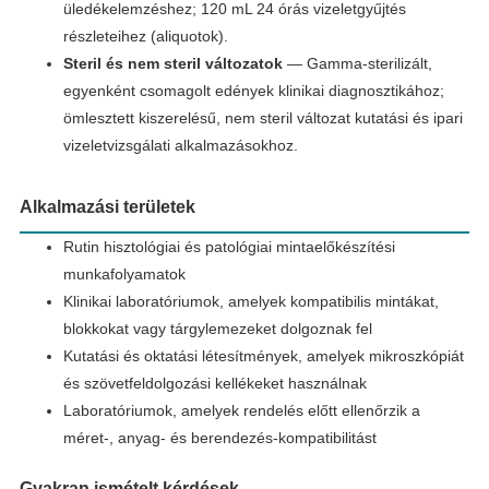
üledékelemzéshez; 120 mL 24 órás vizeletgyűjtés
részleteihez (aliquotok).
Steril és nem steril változatok
— Gamma-sterilizált,
egyenként csomagolt edények klinikai diagnosztikához;
ömlesztett kiszerelésű, nem steril változat kutatási és ipari
vizeletvizsgálati alkalmazásokhoz.
Alkalmazási területek
Rutin hisztológiai és patológiai mintaelőkészítési
munkafolyamatok
Klinikai laboratóriumok, amelyek kompatibilis mintákat,
blokkokat vagy tárgylemezeket dolgoznak fel
Kutatási és oktatási létesítmények, amelyek mikroszkópiát
és szövetfeldolgozási kellékeket használnak
Laboratóriumok, amelyek rendelés előtt ellenőrzik a
méret-, anyag- és berendezés-kompatibilitást
Gyakran ismételt kérdések