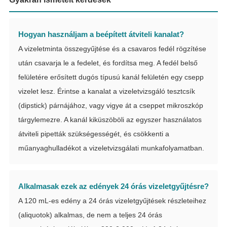
Hogyan használjam a beépített átviteli kanalat?
A vizeletminta összegyűjtése és a csavaros fedél rögzítése
után csavarja le a fedelet, és fordítsa meg. A fedél belső
felületére erősített dugós típusú kanál felületén egy csepp
vizelet lesz. Érintse a kanalat a vizeletvizsgáló tesztcsík
(dipstick) párnájához, vagy vigye át a cseppet mikroszkóp
tárgylemezre. A kanál kiküszöböli az egyszer használatos
átviteli pipetták szükségességét, és csökkenti a
műanyaghulladékot a vizeletvizsgálati munkafolyamatban.
Alkalmasak ezek az edények 24 órás vizeletgyűjtésre?
A 120 mL-es edény a 24 órás vizeletgyűjtések részleteihez
(aliquotok) alkalmas, de nem a teljes 24 órás