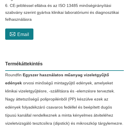
6. CE-jelöléssel ellátva és az ISO 13485 minőségirányítási
szabvány szerint gyártva klinikai laboratóriumi és diagnosztikai
felhasználásra

Email
Termékáttekintés
Roundfin
Egyszer használatos műanyag vizeletgyűjtő
edények
orvosi minőségű mintagyűjtő edények, amelyeket
klinikai vizeletgyűjtésre, -szállításra és -elemzésre terveztek.
Nagy áttetszőségű polipropilénből (PP) készülve ezek az
edények folyadékzáró csavaros fedéllel és beépített dugós
típusú kanállal rendelkeznek a minta kényelmes átviteléhez
vizeletvizsgáló tesztcsíkra (dipstick) és mikroszkóp tárgylemezre.