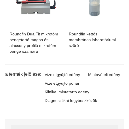
Roundfin DualFit mikrotóm
Roundfin kettős
pengetartó magas és
membrános laboratóriumi
alacsony profilú mikrotóm
szűrő
penge számára
a termék jelölése:
Vizeletgyűjtő edény
Mintavételi edény
Vizeletgyűjtő pohár
Klinikai mintatartó edény
Diagnosztikai fogyóeszközök