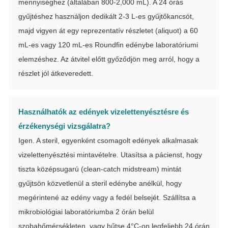
mennyiséghez (általában 800-2,000 mL). A 24 órás
gyűjtéshez használjon dedikált 2-3 L-es gyűjtőkancsót,
majd vigyen át egy reprezentatív részletet (aliquot) a 60
mL-es vagy 120 mL-es Roundfin edénybe laboratóriumi
elemzéshez. Az átvitel előtt győződjön meg arról, hogy a
részlet jól átkeveredett.
Használhatók az edények vizelettenyésztésre és
érzékenységi vizsgálatra?
Igen. A steril, egyenként csomagolt edények alkalmasak
vizelettenyésztési mintavételre. Utasítsa a pácienst, hogy
tiszta középsugarú (clean-catch midstream) mintát
gyűjtsön közvetlenül a steril edénybe anélkül, hogy
megérintené az edény vagy a fedél belsejét. Szállítsa a
mikrobiológiai laboratóriumba 2 órán belül
szobahőmérsékleten, vagy hűtse 4°C-on legfeljebb 24 órán