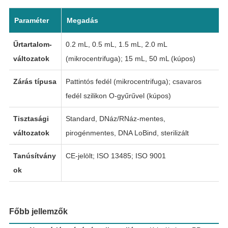
Paraméter
Megadás
Űrtartalom-
0.2 mL, 0.5 mL, 1.5 mL, 2.0 mL
változatok
(mikrocentrifuga); 15 mL, 50 mL (kúpos)
Zárás típusa
Pattintós fedél (mikrocentrifuga); csavaros
fedél szilikon O-gyűrűvel (kúpos)
Tisztasági
Standard, DNáz/RNáz-mentes,
változatok
pirogénmentes, DNA LoBind, sterilizált
Tanúsítvány
CE-jelölt; ISO 13485; ISO 9001
ok
Főbb jellemzők