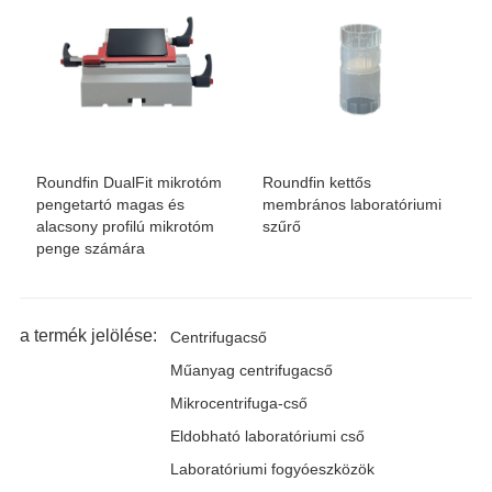
Roundfin DualFit mikrotóm
Roundfin kettős
pengetartó magas és
membrános laboratóriumi
alacsony profilú mikrotóm
szűrő
penge számára
a termék jelölése:
Centrifugacső
Műanyag centrifugacső
Mikrocentrifuga-cső
Eldobható laboratóriumi cső
Laboratóriumi fogyóeszközök